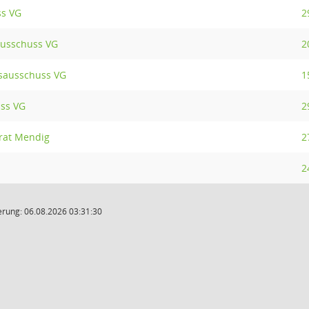
s VG
2
ausschuss VG
2
sausschuss VG
1
uss VG
2
rat Mendig
2
2
rung: 06.08.2026 03:31:30