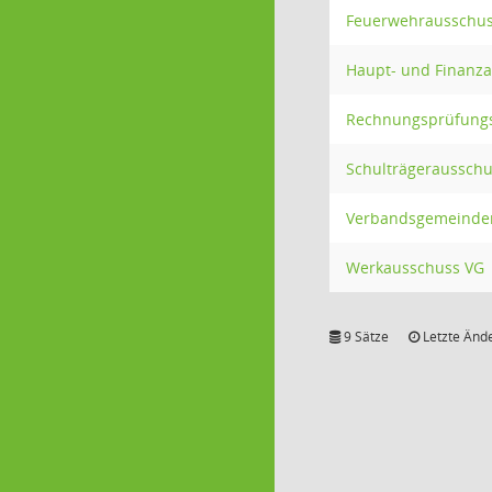
Feuerwehrausschus
Haupt- und Finanz
Rechnungsprüfung
Schulträgeraussch
Verbandsgemeinde
Werkausschuss VG
9 Sätze
Letzte Ände