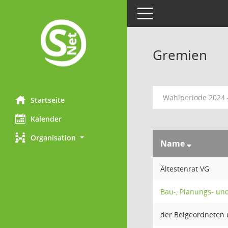
Toggle navigation
Gremien
Wahlperiode 2024 
Startseite
Kalender
Organisation
Name
Ältestenrat VG
Bau-, Planungs- u
der Beigeordneten