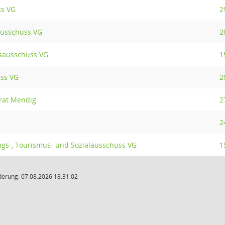
s VG
2
ausschuss VG
2
sausschuss VG
1
uss VG
2
rat Mendig
2
2
ngs-, Tourismus- und Sozialausschuss VG
1
derung: 07.08.2026 18:31:02