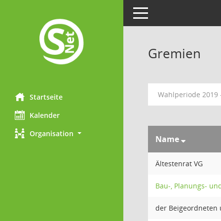
Toggle navigation
Gremien
Wahlperiode 2019 
Startseite
Kalender
Organisation
Name
Ältestenrat VG
Bau-, Planungs- u
der Beigeordneten