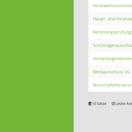
Feuerwehrausschus
Haupt- und Finanz
Rechnungsprüfung
Schulträgeraussch
Verbandsgemeinde
Werkausschuss VG
Wirtschaftsförderu
10 Sätze
Letzte Än