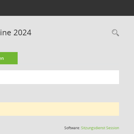
ine 2024
Rec
en
(Wird in
Software:
Sitzungsdienst
Session