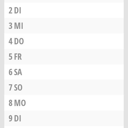
2
DI
3
MI
4
DO
5
FR
6
SA
7
SO
8
MO
9
DI