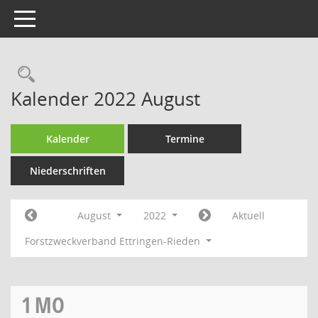
Toggle navigation
Rechercheauswahl
Kalender 2022 August
Kalender
Termine
Niederschriften
August
2022
Aktuell
Forstzweckverband Ettringen-Rieden
1
MO