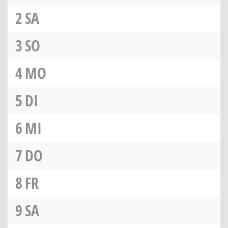
2
SA
3
SO
4
MO
5
DI
6
MI
7
DO
8
FR
9
SA