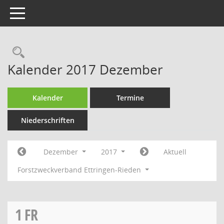
Toggle navigation
Rechercheauswahl
Kalender 2017 Dezember
Kalender
Termine
Niederschriften
Dezember
2017
Aktuell
Forstzweckverband Ettringen-Rieden
1
FR