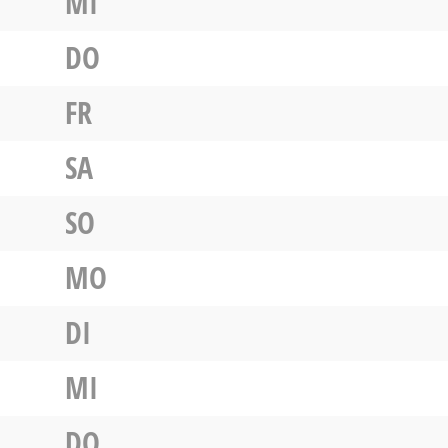
MI
DO
FR
SA
SO
MO
DI
MI
DO