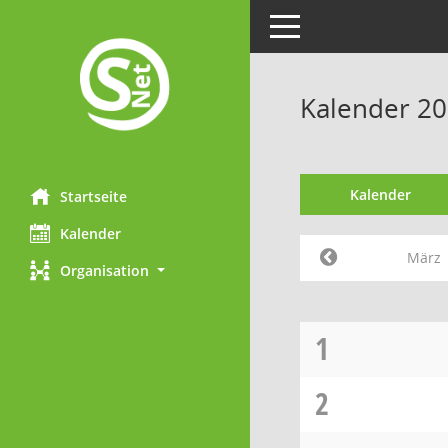
Toggle navigation
Kalender 2
Kalender
Startseite
Kalender
März
Organisation
1
2