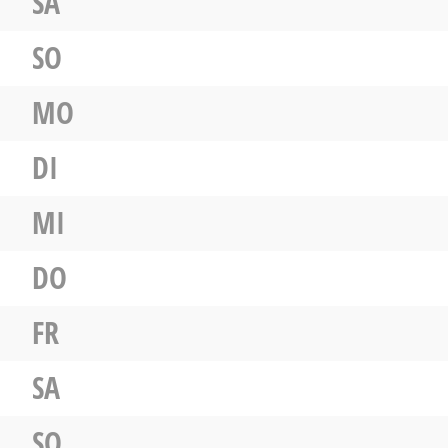
SA
SO
MO
DI
MI
DO
FR
SA
SO