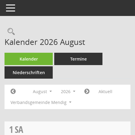
Toggle navigation
Rechercheauswahl
Kalender 2026 August
Kalender
Termine
Niederschriften
August
2026
Aktuell
Verbandsgemeinde Mendig
1
SA