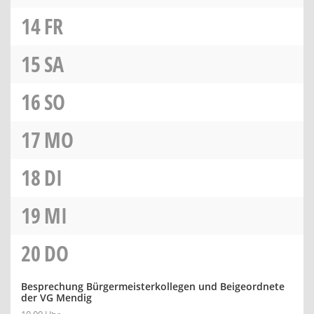
14
FR
15
SA
16
SO
17
MO
18
DI
19
MI
20
DO
Besprechung Bürgermeisterkollegen und Beigeordnete
der VG Mendig