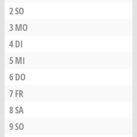
2
SO
3
MO
4
DI
5
MI
6
DO
7
FR
8
SA
9
SO