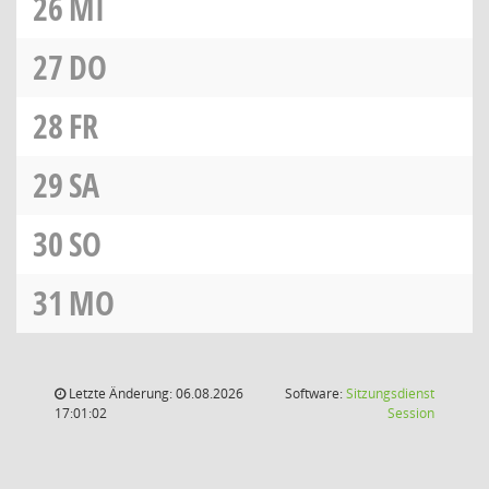
26
MI
27
DO
28
FR
29
SA
30
SO
31
MO
Letzte Änderung: 06.08.2026
Software:
Sitzungsdienst
(Wird in
17:01:02
Session