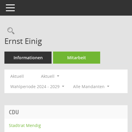
Toggle navigation
Rechercheauswahl
Ernst Einig
Informationen
Mitarbeit
Aktuell
Aktuell
Wahlperiode 2024 - 2029
Alle Mandanten
CDU
Stadtrat Mendig