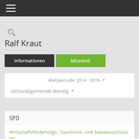
Toggle navigation
Rechercheauswahl
Ralf Kraut
Informationen
Mitarbeit
Wahlperiode 2014 - 2019
Verbandsgemeinde Mendig
SPD
Wirtschaftsförderungs-, Tourismus- und Sozialausschuss
VG