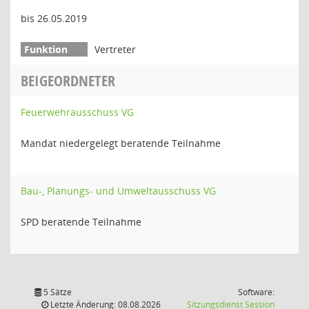
bis 26.05.2019
Vertreter
BEIGEORDNETER
Feuerwehrausschuss VG
Mandat niedergelegt beratende Teilnahme
Bau-, Planungs- und Umweltausschuss VG
SPD beratende Teilnahme
5 Sätze
Software:
(Wird in
Letzte Änderung: 08.08.2026
Sitzungsdienst
Session