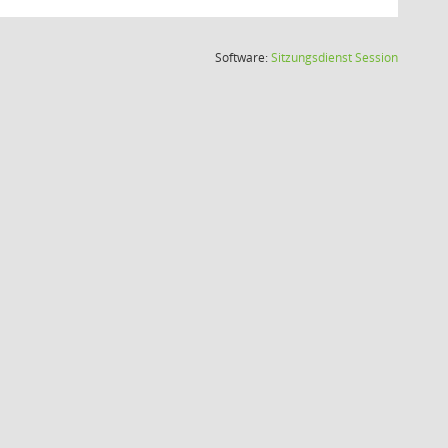
(Wird in
Software:
Sitzungsdienst
Session