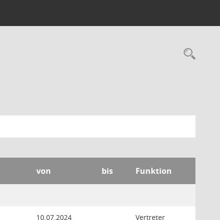
Rec
von
bis
Funktion
10.07.2024
Vertreter