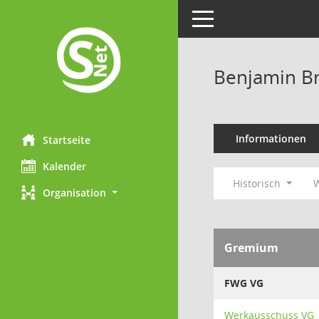
Toggle navigation
Benjamin B
Informationen
Startseite
Kalender
Historisch
W
Organisation
Gremium
FWG VG
Werkausschuss VG