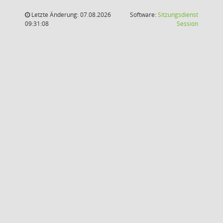
Letzte Änderung: 07.08.2026
Software:
Sitzungsdienst
(Wird in
09:31:08
Session