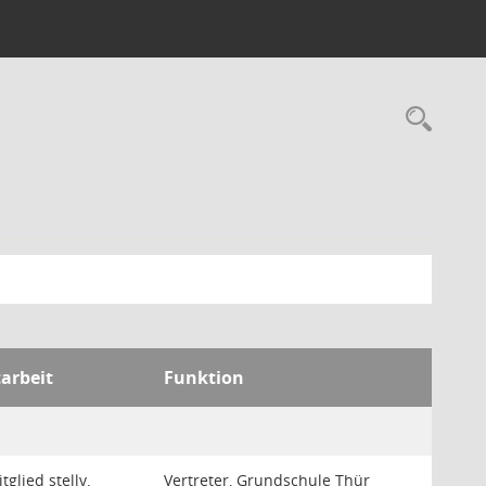
Rec
tarbeit
Funktion
glied stellv.
Vertreter, Grundschule Thür