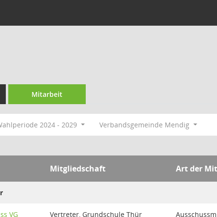
Mitarbeit
ahlperiode 2024 - 2029
Verbandsgemeinde Mendig
Mitgliedschaft
Art der Mi
r
uss VG
Vertreter, Grundschule Thür
Ausschussmit