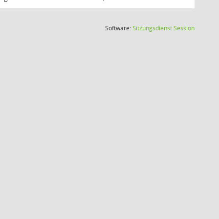
(Wird in
Software:
Sitzungsdienst
Session