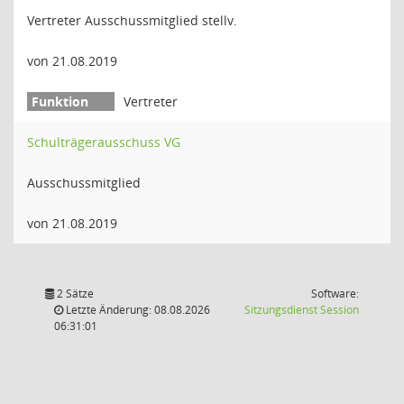
Vertreter Ausschussmitglied stellv.
von 21.08.2019
Vertreter
Schulträgerausschuss VG
Ausschussmitglied
von 21.08.2019
2 Sätze
Software:
(Wird in
Letzte Änderung: 08.08.2026
Sitzungsdienst
Session
06:31:01