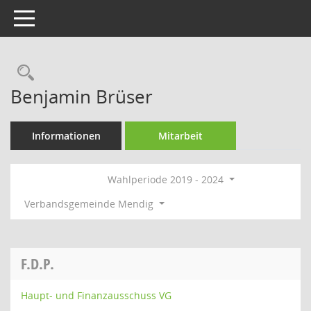
Toggle navigation
Rechercheauswahl
Benjamin Brüser
Informationen
Mitarbeit
Wahlperiode 2019 - 2024
Verbandsgemeinde Mendig
F.D.P.
Haupt- und Finanzausschuss VG