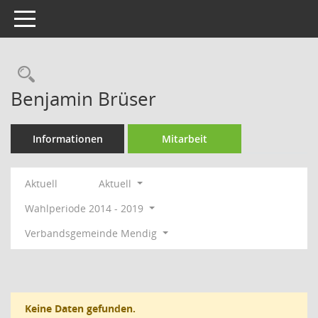
Toggle navigation
Rechercheauswahl
Benjamin Brüser
Informationen
Mitarbeit
Aktuell
Aktuell
Wahlperiode 2014 - 2019
Verbandsgemeinde Mendig
Keine Daten gefunden.