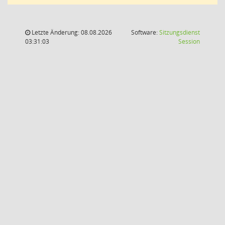
Letzte Änderung: 08.08.2026
Software:
Sitzungsdienst
(Wird in
03:31:03
Session