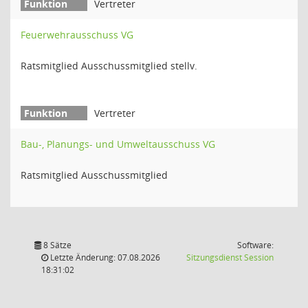
Vertreter
Feuerwehrausschuss VG
Ratsmitglied Ausschussmitglied stellv.
Vertreter
Bau-, Planungs- und Umweltausschuss VG
Ratsmitglied Ausschussmitglied
8 Sätze
Software:
(Wird in
Letzte Änderung: 07.08.2026
Sitzungsdienst
Session
18:31:02