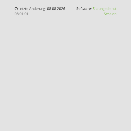
Letzte Änderung: 08.08.2026
Software:
Sitzungsdienst
(Wird in
08:01:01
Session