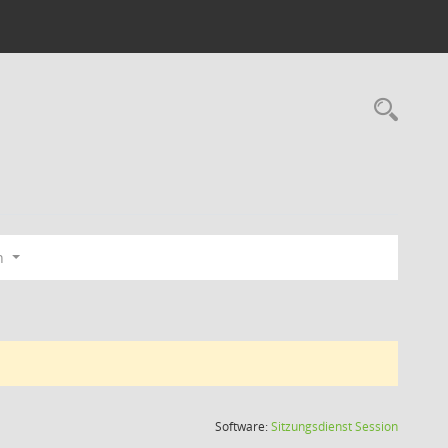
Rec
en
(Wird in
Software:
Sitzungsdienst
Session