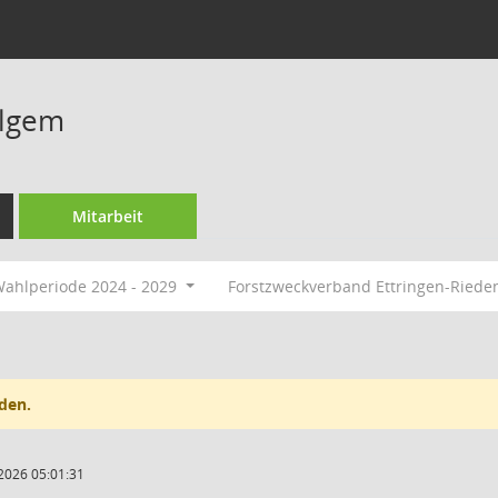
ulgem
Mitarbeit
ahlperiode 2024 - 2029
Forstzweckverband Ettringen-Ried
den.
2026 05:01:31