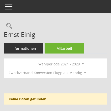
Toggle navigation
Rechercheauswahl
Ernst Einig
Informationen
Mitarbeit
Wahlperiode 2024 - 2029
Zweckverband Konversion Flugplatz Mendig
Keine Daten gefunden.