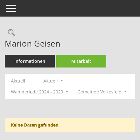
Toggle navigation
Rechercheauswahl
Marion Geisen
Informationen
Mitarbeit
Aktuell
Aktuell
Wahlperiode 2024 - 2029
Gemeinde Volkesfeld
Keine Daten gefunden.