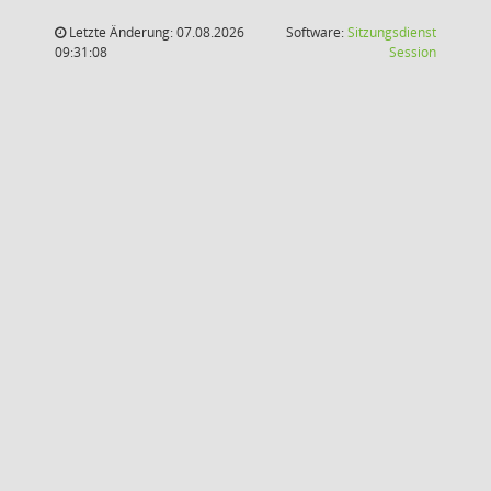
Letzte Änderung: 07.08.2026
Software:
Sitzungsdienst
(Wird in
09:31:08
Session