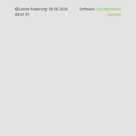
Letzte Änderung: 08.08.2026
Software:
Sitzungsdienst
(Wird in
08:01:01
Session