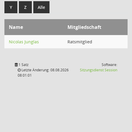
Y
Z
Alle
Name
Mitgliedschaft
Nicolas Junglas
Ratsmitglied
1 Satz
Software:
(Wird in
Letzte Änderung: 08.08.2026
Sitzungsdienst
Session
08:01:01