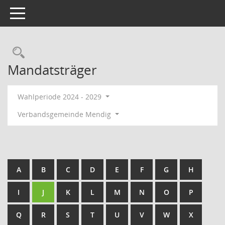
Toggle navigation
Rechercheauswahl
Mandatsträger
Wahlperiode 2024 - 2029
Verbandsgemeinde Mendig
A
B
C
D
E
F
G
H
I
J
K
L
M
N
O
P
Q
R
S
T
U
V
W
X