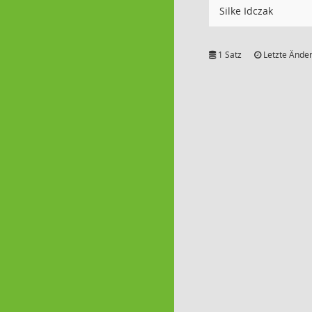
Silke Idczak
1 Satz
Letzte Änder