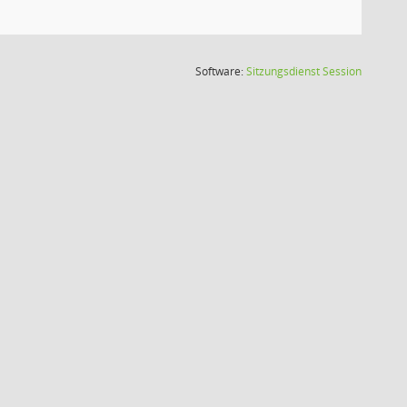
(Wird in
Software:
Sitzungsdienst
Session