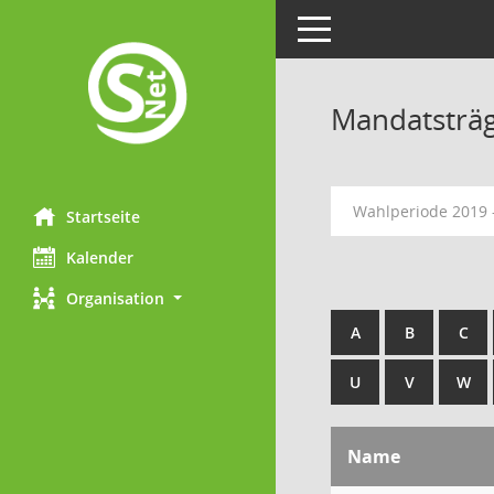
Toggle navigation
Mandatsträ
Wahlperiode 2019 
Startseite
Kalender
Organisation
A
B
C
U
V
W
Name