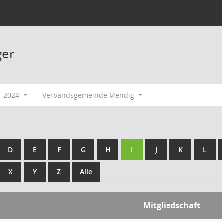
ger
- 2024
Verbandsgemeinde Mendig
D
E
F
G
H
I
J
K
L
X
Y
Z
Alle
Mitgliedschaft