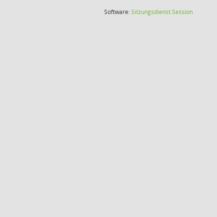
(Wird in
Software:
Sitzungsdienst
Session