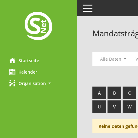
Toggle navigation
Mandatsträ
Alle Daten
Startseite
Kalender
Organisation
A
B
C
U
V
W
Keine Daten gefun