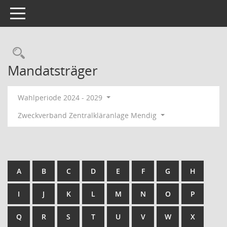
Toggle navigation
Rechercheauswahl
Mandatsträger
Wahlperiode 2024 - 2029
Zweckverband Zentralkläranlage Mendig
A
B
C
D
E
F
G
H
I
J
K
L
M
N
O
P
Q
R
S
T
U
V
W
X