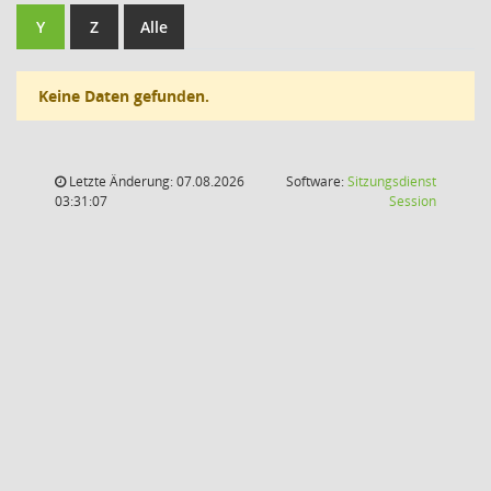
Y
Z
Alle
Keine Daten gefunden.
Letzte Änderung: 07.08.2026
Software:
Sitzungsdienst
(Wird in
03:31:07
Session