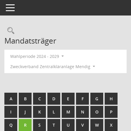
Toggle navigation
Rechercheauswahl
Mandatsträger
Wahlperiode 2024 - 2029
Zweckverband Zentralkläranlage Mendig
A
B
C
D
E
F
G
H
I
J
K
L
M
N
O
P
Q
R
S
T
U
V
W
X