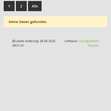
Y
Z
Alle
Keine Daten gefunden.
Letzte Änderung: 08.08.2026
Software:
Sitzungsdienst
(Wird in
08:01:01
Session