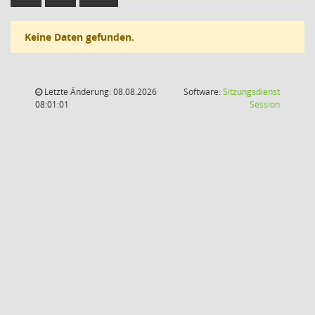
Keine Daten gefunden.
Letzte Änderung: 08.08.2026
Software:
Sitzungsdienst
(Wird in
08:01:01
Session