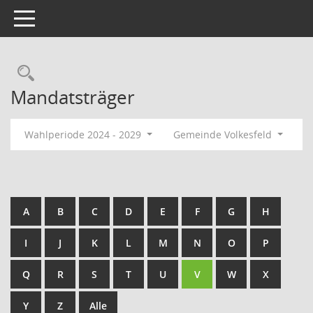
Toggle navigation
Rechercheauswahl
Mandatsträger
Wahlperiode 2024 - 2029
Gemeinde Volkesfeld
A
B
C
D
E
F
G
H
I
J
K
L
M
N
O
P
Q
R
S
T
U
V
W
X
Y
Z
Alle