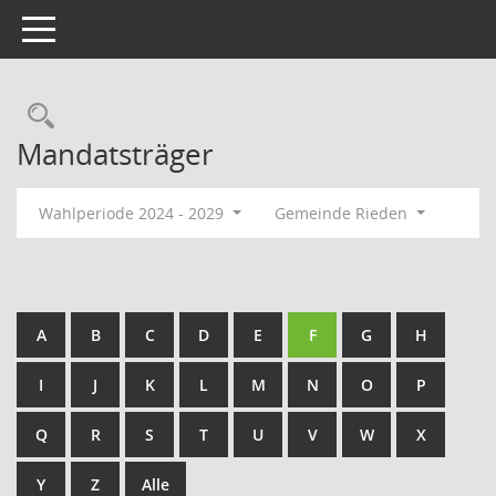
Toggle navigation
Rechercheauswahl
Mandatsträger
Wahlperiode 2024 - 2029
Gemeinde Rieden
A
B
C
D
E
F
G
H
I
J
K
L
M
N
O
P
Q
R
S
T
U
V
W
X
Y
Z
Alle