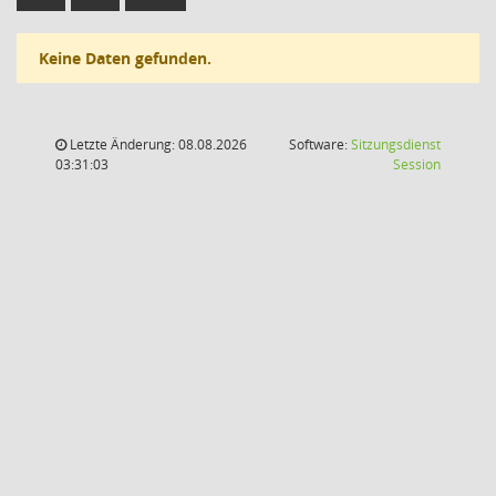
Keine Daten gefunden.
Letzte Änderung: 08.08.2026
Software:
Sitzungsdienst
(Wird in
03:31:03
Session